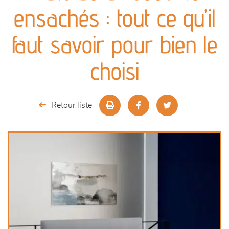
canapés et fauteuils
ensachés : tout ce qu’il
séjours
faut savoir pour bien le
meubles de complément
choisi
chambres et dressing
Retour liste
literie
cuisine & sur-mesure
décoration