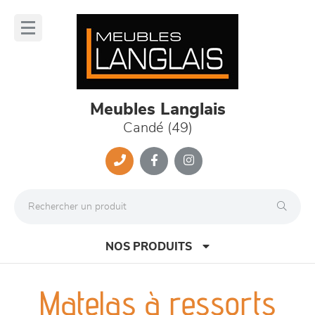
Panneau de gestion des cookies
lose
nu
Meubles Langlais
Candé (49)
NOS PRODUITS
Matelas à ressorts