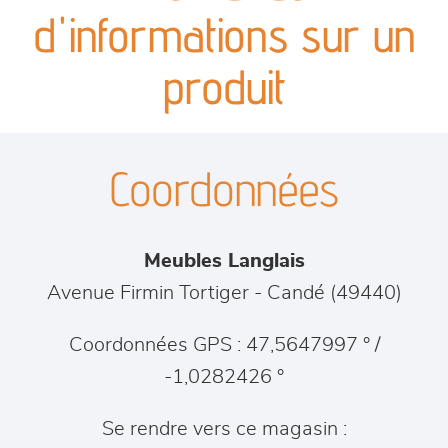
canapés et fauteuils
d'informations sur un
séjours
produit
meubles de complément
Coordonnées
chambres et dressing
literie
Meubles Langlais
cuisine & sur-mesure
Avenue Firmin Tortiger
-
Candé
(
49440
)
décoration
Coordonnées GPS : 47,5647997 ° /
-1,0282426 °
Se rendre vers ce magasin :