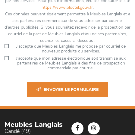
par nos services. Pour plus d’informations, veuillez consulter le site
https://www.bloctel.gouv.fr
.
Ces données peuvent également permettre à Meubles Langlais et à
ses partenaires commerciaux de vous adresser par courriel
d’autres publicités. Si vous souhaitez recevoir de la prospection par
courriel de la part de Meubles Langlais et/ou de ses partenaires,
cochez les cases ci-dessous :
J’accepte que Meubles Langlais me propose par courriel de
nouveaux produits ou services.
J’accepte que mon adresse électronique soit transmise aux
partenaires de Meubles Langlais à des fins de prospection
commerciale par courriel.
ENVOYER LE FORMULAIRE
Meubles Langlais
Candé (49)