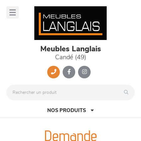
Panneau de gestion des cookies
lose
nu
Meubles Langlais
Candé (49)
NOS PRODUITS
Demande