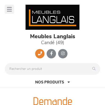
Panneau de gestion des cookies
lose
nu
Meubles Langlais
Candé (49)
NOS PRODUITS
Demande