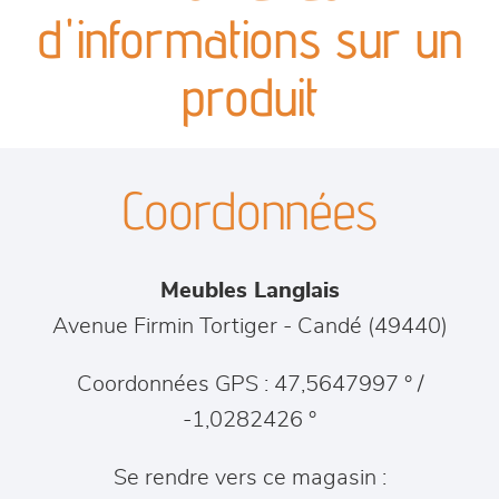
canapés et fauteuils
d'informations sur un
séjours
produit
meubles de complément
Coordonnées
chambres et dressing
literie
Meubles Langlais
cuisine & sur-mesure
Avenue Firmin Tortiger
-
Candé
(
49440
)
décoration
Coordonnées GPS : 47,5647997 ° /
-1,0282426 °
Se rendre vers ce magasin :