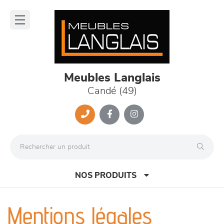
Panneau de gestion des cookies
lose
nu
Meubles Langlais
Candé (49)
NOS PRODUITS
Mentions légales