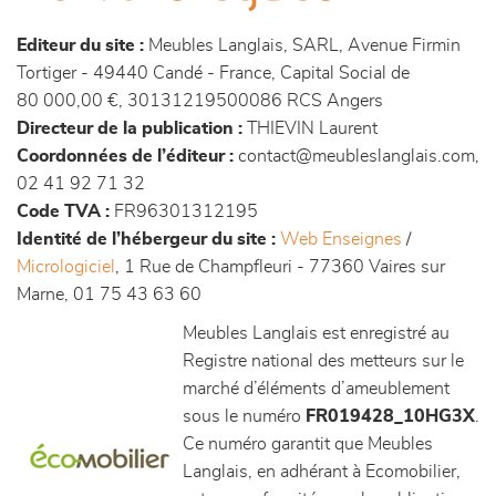
canapés et fauteuils
Editeur du site :
Meubles Langlais, SARL, Avenue Firmin
séjours
Tortiger - 49440 Candé - France, Capital Social de
80 000,00 €, 30131219500086 RCS Angers
meubles de complément
Directeur de la publication :
THIEVIN Laurent
Coordonnées de l’éditeur :
contact@meubleslanglais.com,
02 41 92 71 32
chambres et dressing
Code TVA :
FR96301312195
Identité de l’hébergeur du site :
Web Enseignes
/
literie
Micrologiciel
, 1 Rue de Champfleuri - 77360 Vaires sur
Marne, 01 75 43 63 60
cuisine & sur-mesure
Meubles Langlais est enregistré au
Registre national des metteurs sur le
décoration
marché d’éléments d’ameublement
sous le numéro
FR019428_10HG3X
.
Ce numéro garantit que Meubles
Langlais, en adhérant à Ecomobilier,