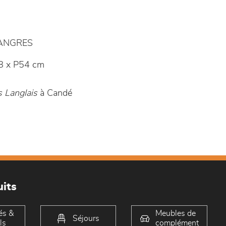
LANGRES
8 x P54 cm
 Langlais
à Candé
its
és &
Meubles de
Séjours
ls
complément