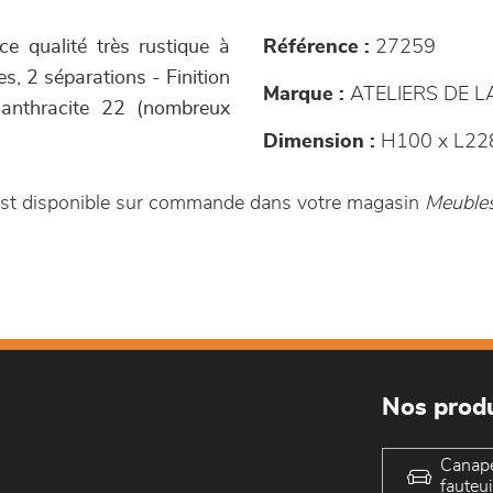
e qualité très rustique à
Référence :
27259
s, 2 séparations - Finition
Marque :
ATELIERS DE 
te anthracite 22 (nombreux
Dimension :
H100 x L22
 est disponible sur commande dans votre magasin
Meubles
Nos produ
Canap
fauteui