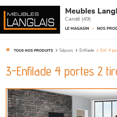
Panneau de gestion des cookies
Meubles Langl
Candé (49)
LE MAGASIN
NOS PROD
séjours
enfilade
enf. 4 p
TOUS NOS PRODUITS
3-Enfilade 4 portes 2 ti