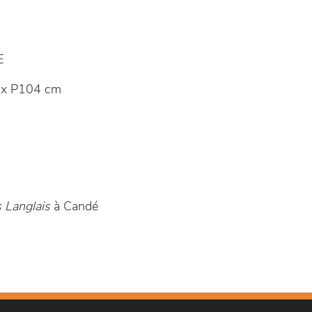
E
 x P104 cm
 Langlais
à Candé