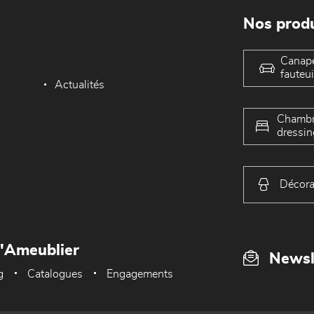
Nos produ
Canap
fauteui
Actualités
Chambr
dressin
Décora
L'Ameublier
Newsl
g
Catalogues
Engagements