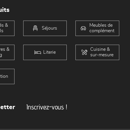
its
és &
Meubles de
Séjours
ls
complément
es &
Cuisine &
Literie
g
sur-mesure
tion
Inscrivez-vous !
etter