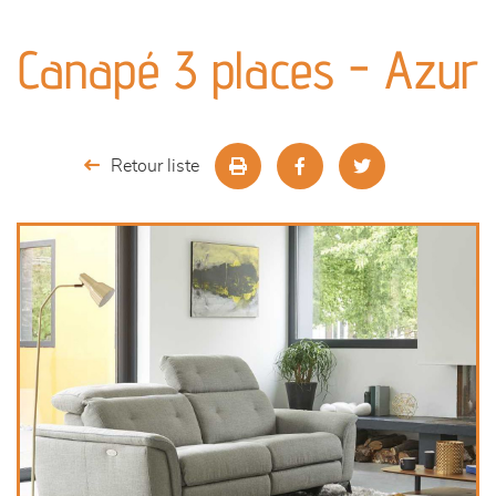
canapés et fauteuils
Canapé 3 places - Azur
séjours
meubles de complément
Retour liste
chambres et dressing
literie
cuisine & sur-mesure
décoration