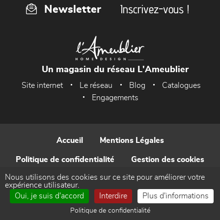
Inscrivez-vous !
Newsletter
Un magasin du réseau L'Ameublier
Site internet
Le réseau
Blog
Catalogues
Engagements
Accueil
Mentions Légales
Politique de confidentialité
Gestion des cookies
Nous utilisons des cookies sur ce site pour améliorer votre
Contact
expérience utilisateur.
Oui, je suis d'accord
Interdire
Plus d'informations
Réalisé par WEB Enseignes
Politique de confidentialité