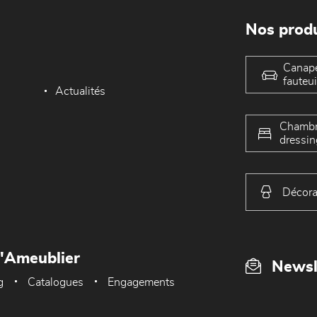
Nos produ
Canap
fauteui
Actualités
Chambr
dressin
Décora
L'Ameublier
Newsl
g
Catalogues
Engagements