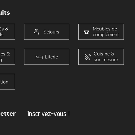
its
és &
Meubles de
Séjours
ls
complément
es &
Cuisine &
Literie
g
sur-mesure
tion
Inscrivez-vous !
etter