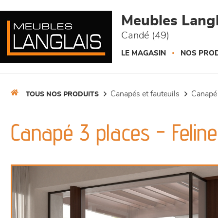
Panneau de gestion des cookies
Meubles Langl
Candé (49)
LE MAGASIN
NOS PROD
canapés et fauteuils
canapé
TOUS NOS PRODUITS
Canapé 3 places - Feline