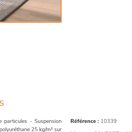
s
e particules - Suspension
Référence :
10339
 polyuréthane 25 kg/m³ sur