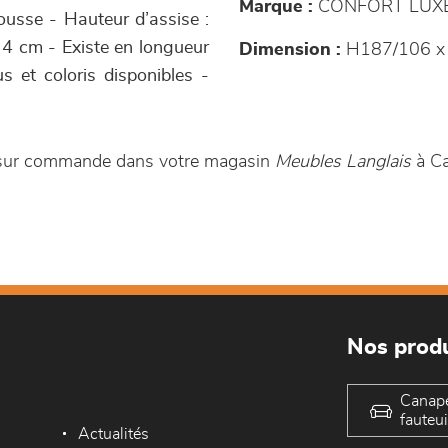
Marque :
CONFORT LUX
ousse - Hauteur d’assise :
r 4 cm - Existe en longueur
Dimension :
H187/106 x
s et coloris disponibles -
e sur commande dans votre magasin
Meubles Langlais
à C
Nos produ
Canap
fauteui
Actualités