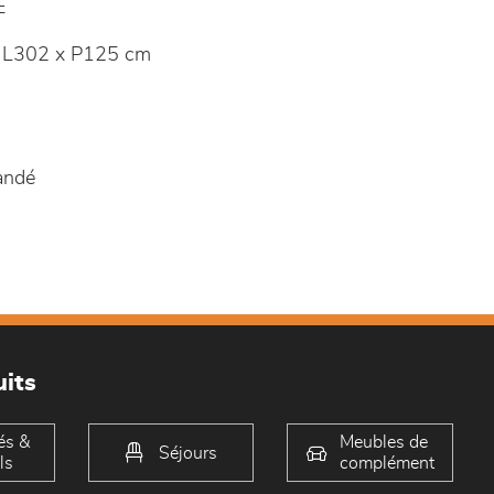
E
 L302 x P125 cm
andé
its
és &
Meubles de
Séjours
ls
complément