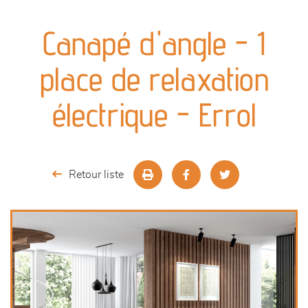
canapés et fauteuils
Canapé d'angle - 1
séjours
place de relaxation
meubles de complément
électrique - Errol
chambres et dressing
literie
Retour liste
cuisine & sur-mesure
décoration