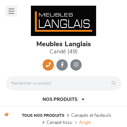
Panneau de gestion des cookies
lose
nu
Meubles Langlais
Candé (49)
NOS PRODUITS
canapés et fauteuils
TOUS NOS PRODUITS
canapé tissu
angle