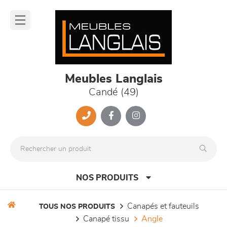
Panneau de gestion des cookies
lose
nu
Meubles Langlais
Candé (49)
NOS PRODUITS
canapés et fauteuils
TOUS NOS PRODUITS
canapé tissu
angle