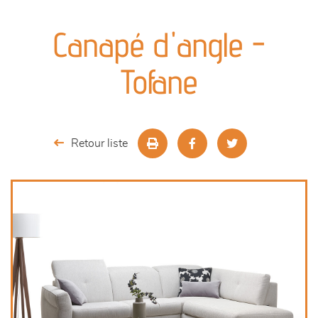
canapés et fauteuils
Canapé d'angle -
séjours
Tofane
meubles de complément
chambres et dressing
Retour liste
literie
cuisine & sur-mesure
décoration