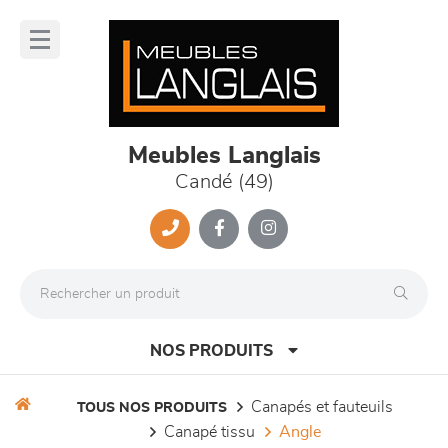
Panneau de gestion des cookies
lose
nu
Meubles Langlais
Candé (49)
NOS PRODUITS
canapés et fauteuils
TOUS NOS PRODUITS
canapé tissu
angle