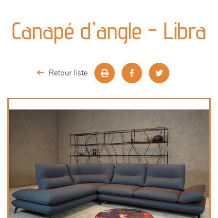
canapés et fauteuils
Canapé d'angle - Libra
séjours
meubles de complément
Retour liste
chambres et dressing
literie
cuisine & sur-mesure
décoration