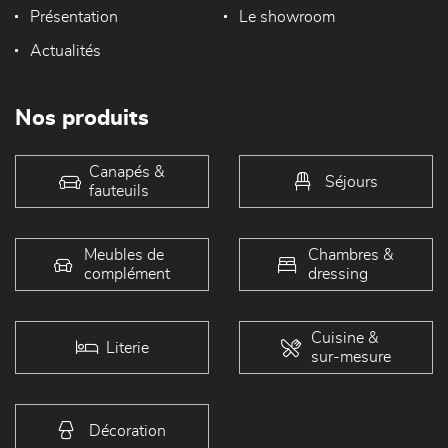
Présentation
Le showroom
Actualités
Nos produits
Canapés &
Séjours
fauteuils
Meubles de
Chambres &
complément
dressing
Cuisine &
Literie
sur-mesure
Décoration