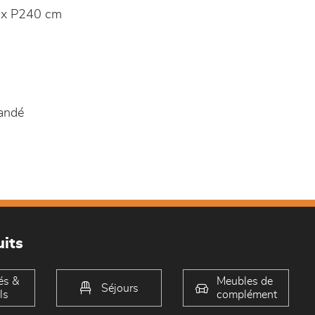
 x P240 cm
andé
its
és &
Meubles de
Séjours
ls
complément