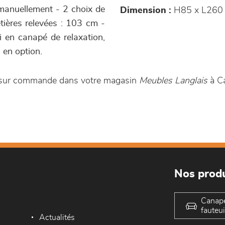
s manuellement - 2 choix de
Dimension :
H85 x L260
êtières relevées : 103 cm -
si en canapé de relaxation,
s en option.
e sur commande dans votre magasin
Meubles Langlais
à C
Nos produ
Canap
fauteui
Actualités