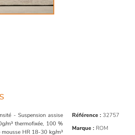
s
nsité - Suspension assise
Référence :
32757
50g/m³ thermofixée, 100 %
Marque :
ROM
age mousse HR 18-30 kg/m³