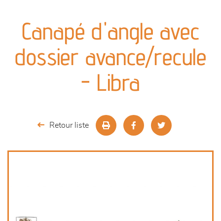
canapés et fauteuils
Canapé d'angle avec
séjours
dossier avance/recule
meubles de complément
- Libra
chambres et dressing
literie
Retour liste
cuisine & sur-mesure
décoration