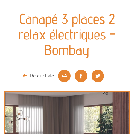
canapés et fauteuils
Canapé 3 places 2
séjours
relax électriques -
meubles de complément
Bombay
chambres et dressing
literie
Retour liste
cuisine & sur-mesure
décoration