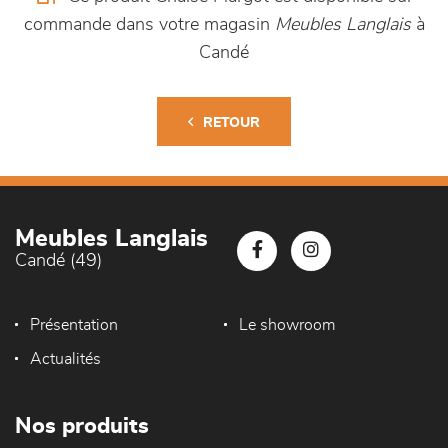
commande dans votre magasin
Meubles Langlais
à
Candé
RETOUR
Meubles Langlais
Candé (49)
Présentation
Le showroom
Actualités
Nos produits