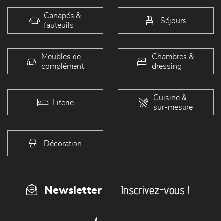
Canapés &
Séjours
fauteuils
Meubles de
Chambres &
complément
dressing
Cuisine &
Literie
sur-mesure
Décoration
Inscrivez-vous !
Newsletter