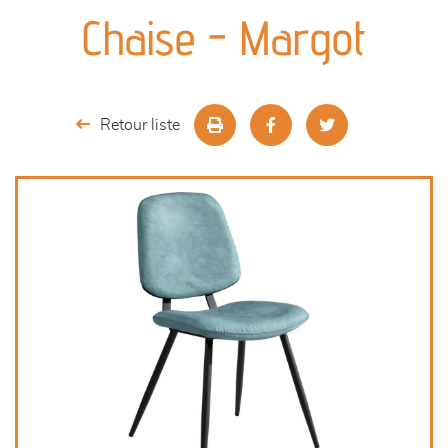
canapés et fauteuils
Chaise - Margot
séjours
meubles de complément
Retour liste
chambres et dressing
literie
cuisine & sur-mesure
décoration