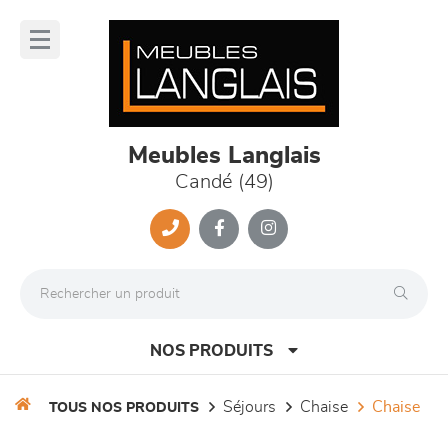
Panneau de gestion des cookies
lose
nu
Meubles Langlais
Candé (49)
NOS PRODUITS
séjours
chaise
chaise
TOUS NOS PRODUITS