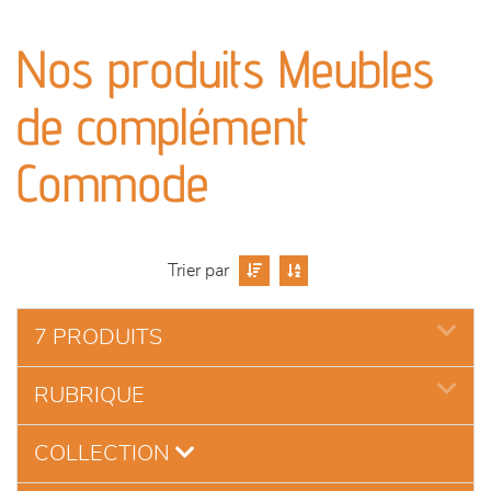
canapés et fauteuils
Nos produits Meubles
séjours
de complément
meubles de complément
Commode
chambres et dressing
literie
Trier par
cuisine & sur-mesure
7 PRODUITS
décoration
RUBRIQUE
COLLECTION