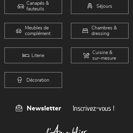
Canapés &
Séjours
fauteuils
Meubles de
Chambres &
complément
dressing
Cuisine &
Literie
sur-mesure
Décoration
Inscrivez-vous !
Newsletter