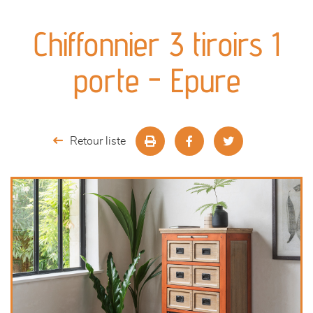
canapés et fauteuils
Chiffonnier 3 tiroirs 1
séjours
porte - Epure
meubles de complément
chambres et dressing
Retour liste
literie
cuisine & sur-mesure
décoration