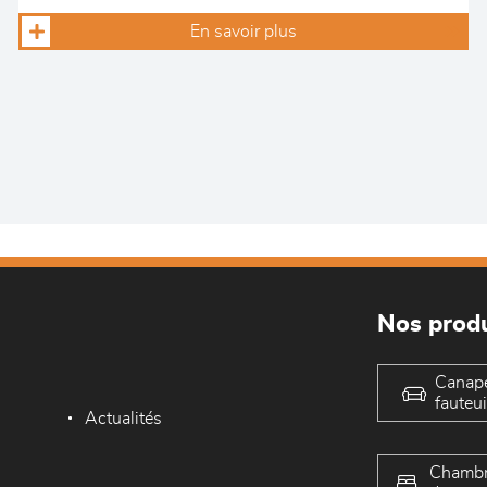
En savoir plus
Nos produ
Canap
fauteui
Actualités
Chambr