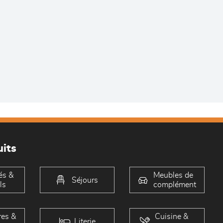
its
és &
Meubles de
Séjours
ls
complément
es &
Cuisine &
Literie