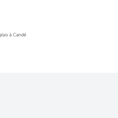
lais
à Candé