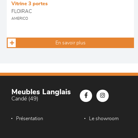
Vitrine 3 portes
FLOIRAC
AMERICO
En savoir plus
Meubles Langlais
Candé (49)
Présentation
Le showroom