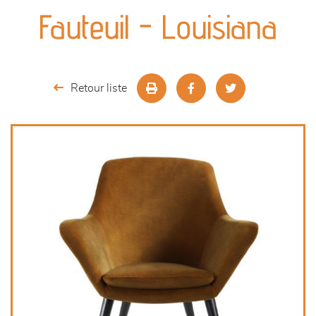
canapés et fauteuils
Fauteuil - Louisiana
séjours
meubles de complément
Retour liste
chambres et dressing
literie
cuisine & sur-mesure
décoration