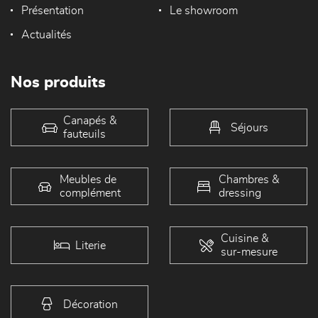
Présentation
Le showroom
Actualités
Nos produits
Canapés &
Séjours
fauteuils
Meubles de
Chambres &
complément
dressing
Cuisine &
Literie
sur-mesure
Décoration