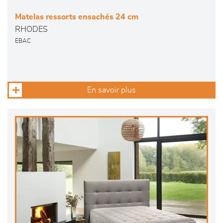
Matelas ressorts ensachés 24 cm
RHODES
EBAC
En savoir plus