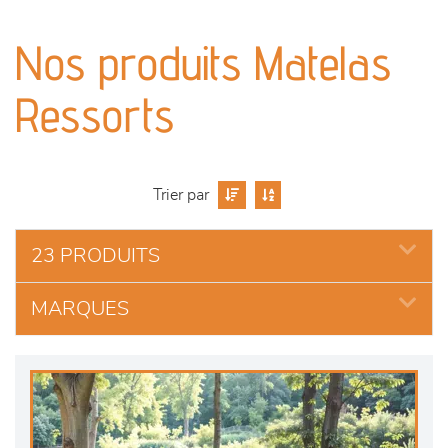
canapés et fauteuils
Nos produits Matelas
séjours
Ressorts
meubles de complément
chambres et dressing
Trier par
literie
23 PRODUITS
cuisine & sur-mesure
MARQUES
décoration