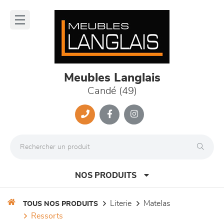
Panneau de gestion des cookies
lose
nu
Meubles Langlais
Candé (49)
NOS PRODUITS
literie
matelas
TOUS NOS PRODUITS
ressorts