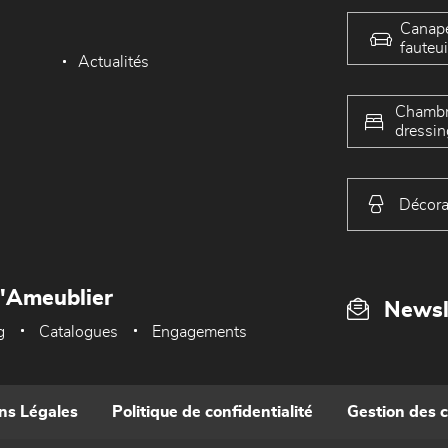
Canap
fauteui
Actualités
Chambr
dressin
Décora
L'Ameublier
Newsl
g
Catalogues
Engagements
ns Légales
Politique de confidentialité
Gestion des 