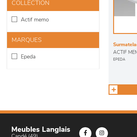
COLLECTION
actif memo
MARQUES
Surmatelas
ACTIF ME
epeda
EPEDA
Meubles Langlais
Candé (49)