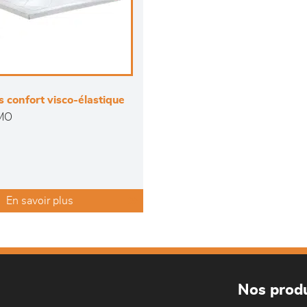
 confort visco-élastique
MO
En savoir plus
Nos produ