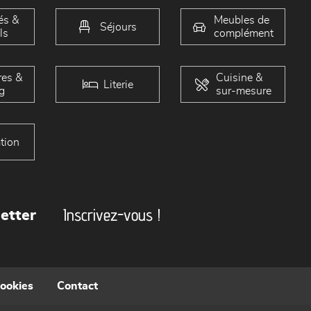
és &
Meubles de
Séjours
ls
complément
es &
Cuisine &
Literie
g
sur-mesure
tion
Inscrivez-vous !
etter
cookies
Contact