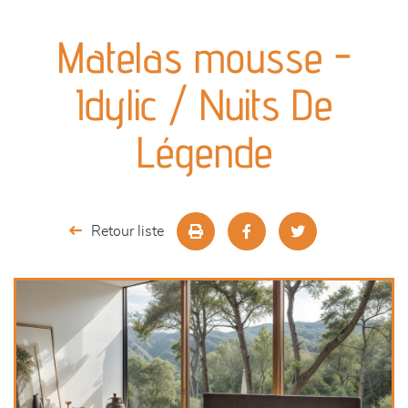
canapés et fauteuils
Matelas mousse -
séjours
Idylic / Nuits De
meubles de complément
Légende
chambres et dressing
literie
Retour liste
cuisine & sur-mesure
décoration