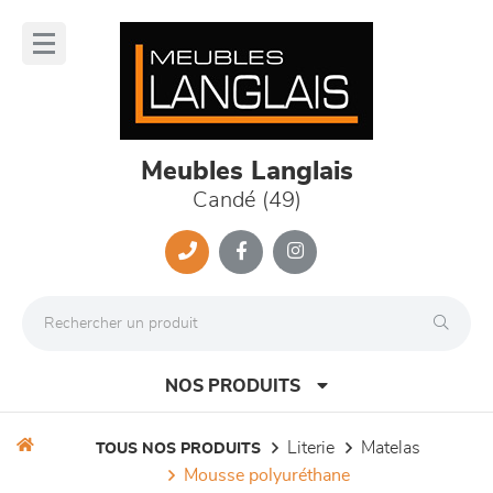
Panneau de gestion des cookies
lose
nu
Meubles Langlais
Candé (49)
NOS PRODUITS
literie
matelas
TOUS NOS PRODUITS
mousse polyuréthane