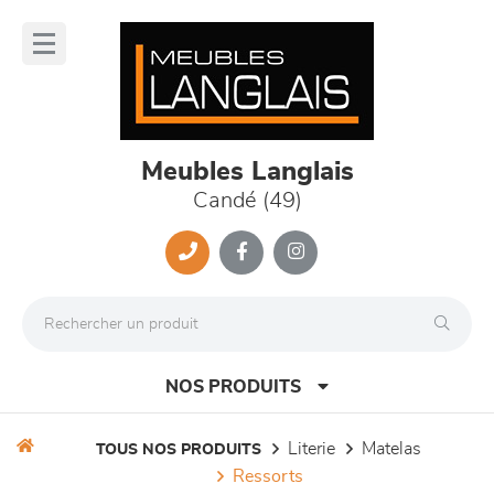
Panneau de gestion des cookies
lose
nu
Meubles Langlais
Candé (49)
NOS PRODUITS
literie
matelas
TOUS NOS PRODUITS
ressorts