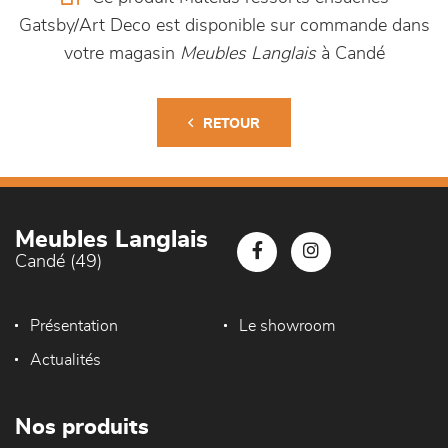
Gatsby/Art Deco est disponible sur commande dans
votre magasin
Meubles Langlais
à Candé
RETOUR
Meubles Langlais
Candé (49)
Présentation
Le showroom
Actualités
Nos produits