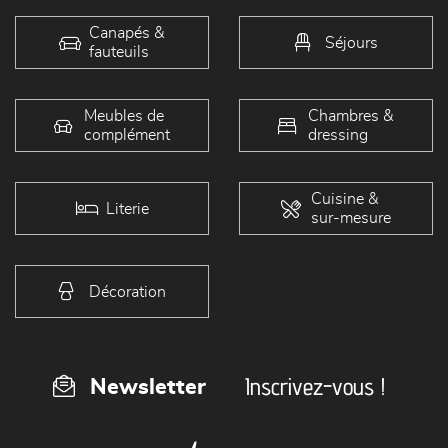
Canapés &
Séjours
fauteuils
Meubles de
Chambres &
complément
dressing
Cuisine &
Literie
sur-mesure
Décoration
Inscrivez-vous !
Newsletter