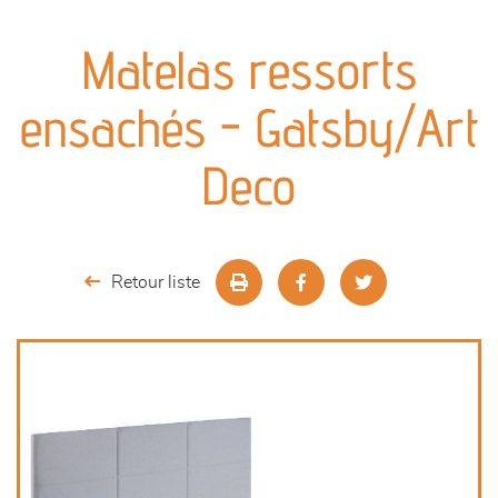
canapés et fauteuils
Matelas ressorts
séjours
ensachés - Gatsby/Art
meubles de complément
Deco
chambres et dressing
literie
Retour liste
cuisine & sur-mesure
décoration