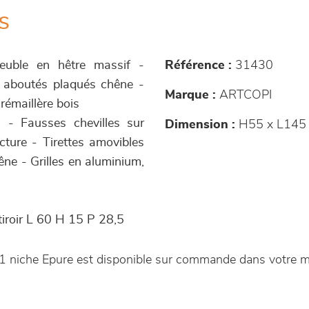
s
meuble en hêtre massif -
Référence :
31430
 aboutés plaqués chêne -
Marque :
ARTCOPI
crémaillère bois
s - Fausses chevilles sur
Dimension :
H55 x L145 
cture - Tirettes amovibles
ne - Grilles en aluminium,
tiroir L 60 H 15 P 28,5
r 1 niche Epure est disponible sur commande dans votre