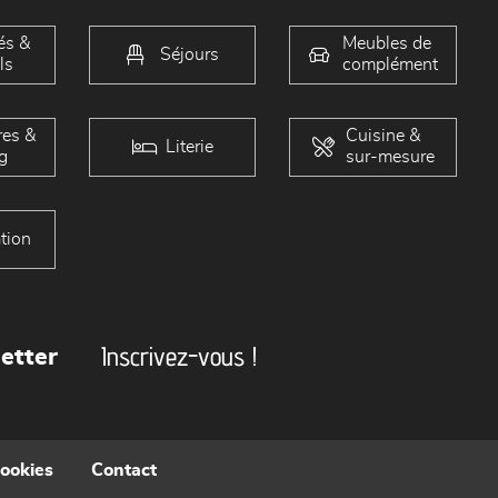
és &
Meubles de
Séjours
ls
complément
es &
Cuisine &
Literie
g
sur-mesure
tion
Inscrivez-vous !
etter
cookies
Contact