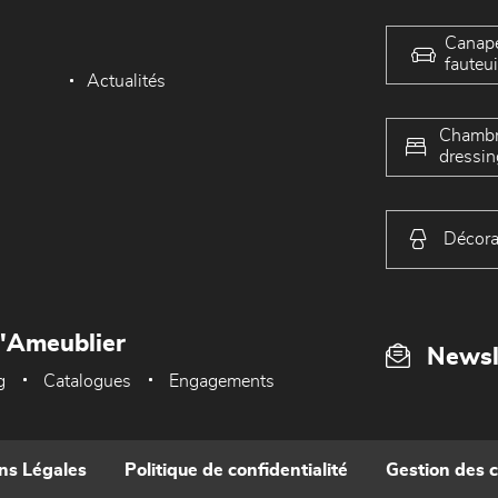
Canap
fauteui
Actualités
Chambr
dressin
Décora
L'Ameublier
Newsl
g
Catalogues
Engagements
ns Légales
Politique de confidentialité
Gestion des 