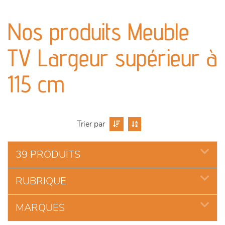
canapés et fauteuils
Nos produits Meuble
séjours
TV Largeur supérieur à
meubles de complément
115 cm
chambres et dressing
literie
Trier par
cuisine & sur-mesure
39 PRODUITS
décoration
RUBRIQUE
MARQUES