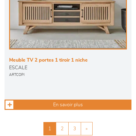
Meuble TV 2 portes 1 tiroir 1 niche
ESCALE
ARTCOPI
En savoir plus
1
2
3
»