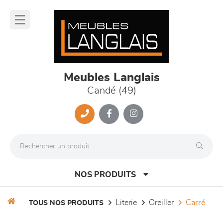
Panneau de gestion des cookies
lose
nu
Meubles Langlais
Candé (49)
NOS PRODUITS
literie
oreiller
carré
TOUS NOS PRODUITS