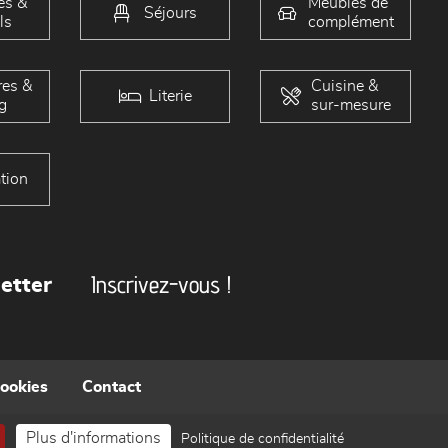
és &
Meubles de
Séjours
ls
complément
es &
Cuisine &
Literie
g
sur-mesure
tion
Inscrivez-vous !
etter
cookies
Contact
Plus d'informations
Politique de confidentialité