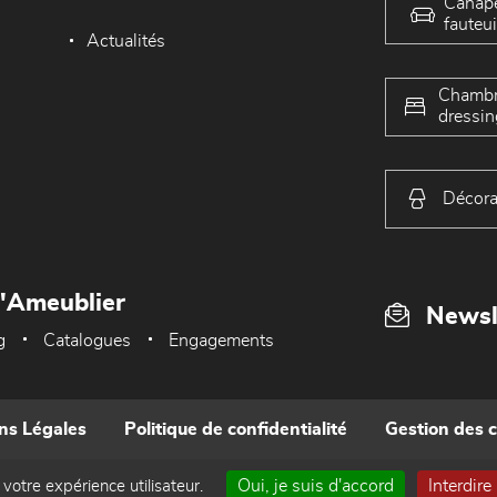
Canap
fauteui
Actualités
Chambr
dressin
Décora
L'Ameublier
Newsl
g
Catalogues
Engagements
ns Légales
Politique de confidentialité
Gestion des 
Oui, je suis d'accord
Interdire
 votre expérience utilisateur.
Réalisé par WEB Enseignes