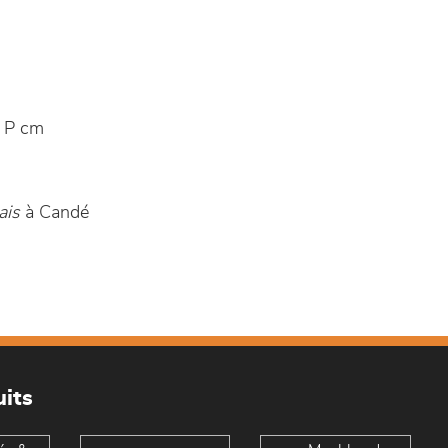
 P cm
ais
à Candé
its