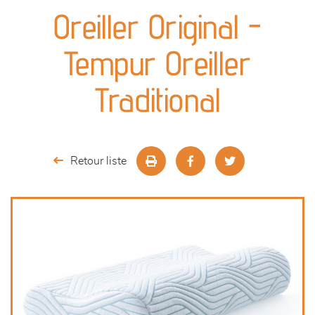
canapés et fauteuils
Oreiller Original -
séjours
Tempur Oreiller
meubles de complément
Traditional
chambres et dressing
literie
Retour liste
cuisine & sur-mesure
décoration