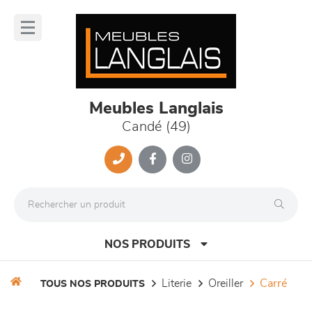
Panneau de gestion des cookies
lose
nu
Meubles Langlais
Candé (49)
NOS PRODUITS
literie
oreiller
carré
TOUS NOS PRODUITS