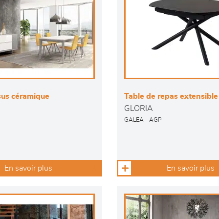
sus céramique
Table de repas extensible
GLORIA
GALEA - AGP
En savoir plus
En savoir plus