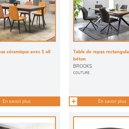
us céramique avec 1 all
Table de repas rectangulai
béton
BROOKS
COUTURE
En savoir plus
En savoir plus