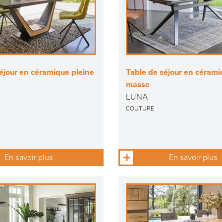
éjour en céramique pleine
Table de séjour en cérami
masse
LUNA
COUTURE
En savoir plus
En savoir plus