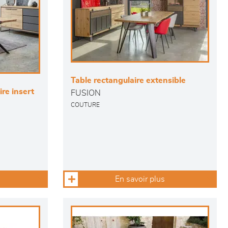
Table rectangulaire extensible
re insert
FUSION
COUTURE
En savoir plus