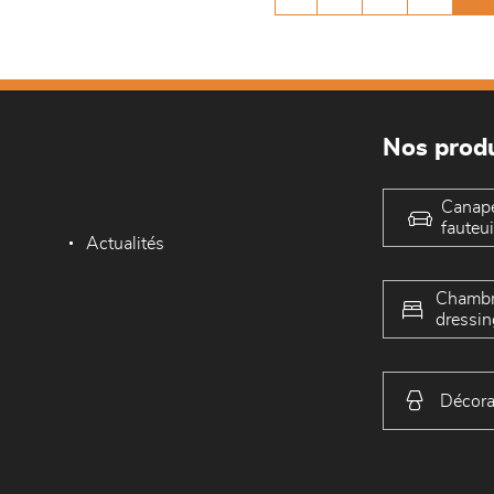
Nos produ
Canap
fauteui
Actualités
Chambr
dressin
Décora