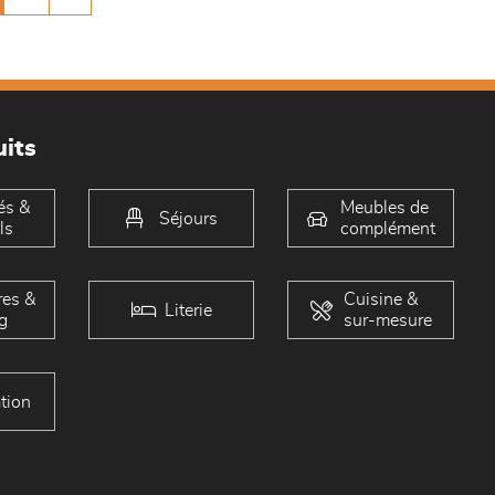
its
és &
Meubles de
Séjours
ls
complément
es &
Cuisine &
Literie
g
sur-mesure
tion