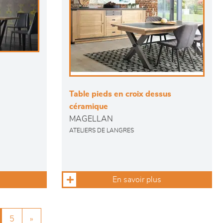
Table pieds en croix dessus
céramique
MAGELLAN
ATELIERS DE LANGRES
En savoir plus
5
»