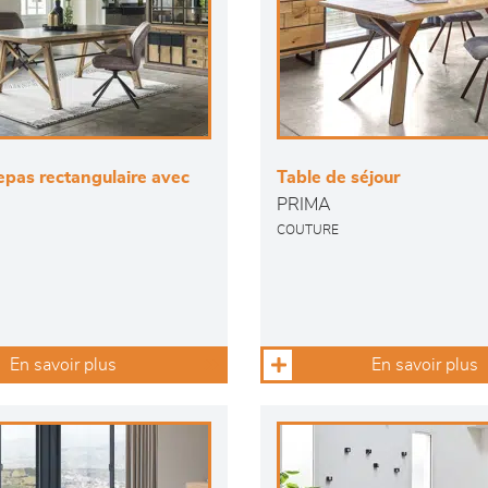
epas rectangulaire avec
Table de séjour
PRIMA
COUTURE
En savoir plus
En savoir plus