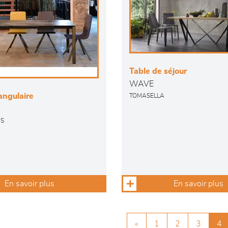
Table de séjour
WAVE
angulaire
TOMASELLA
NS
En savoir plus
En savoir plus
«
1
2
3
4