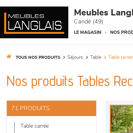
Panneau de gestion des cookies
Meubles Langl
Candé (49)
LE MAGASIN
NOS PROD
séjours
table
table recta
TOUS NOS PRODUITS
Nos produits Tables Rec
71 PRODUITS
table carrée