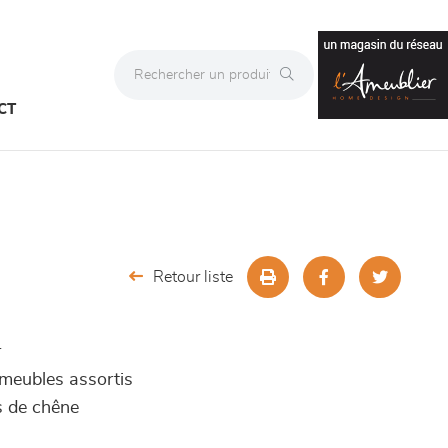
CT
Retour liste
r
s meubles assortis
s de chêne