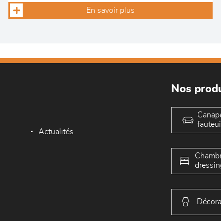
En savoir plus
Nos produ
Canap
fauteui
Actualités
Chambr
dressin
Décora