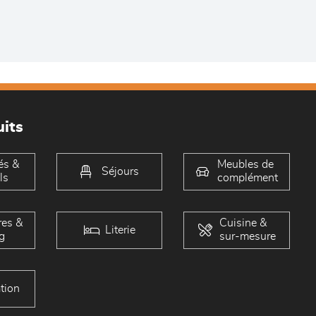
its
és &
Meubles de
Séjours
ls
complément
es &
Cuisine &
Literie
g
sur-mesure
tion