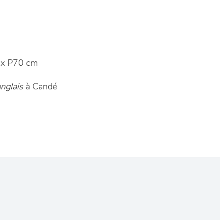
x P70 cm
nglais
à Candé