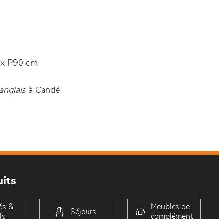
x P90 cm
anglais
à Candé
its
és &
Meubles de
Séjours
ls
complément