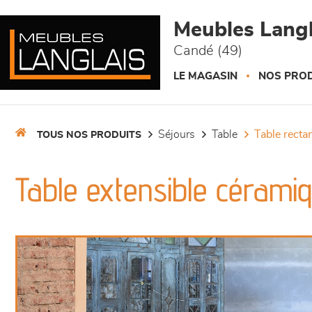
Panneau de gestion des cookies
Meubles Langl
Candé (49)
LE MAGASIN
NOS PROD
séjours
table
table recta
TOUS NOS PRODUITS
Table extensible cérami