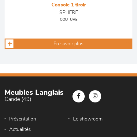
Console 1 tiroir
SPHERE
COUTURE
En savoir plus
Meubles Langlais
Candé (49)
Présentation
Le showroom
Actualités