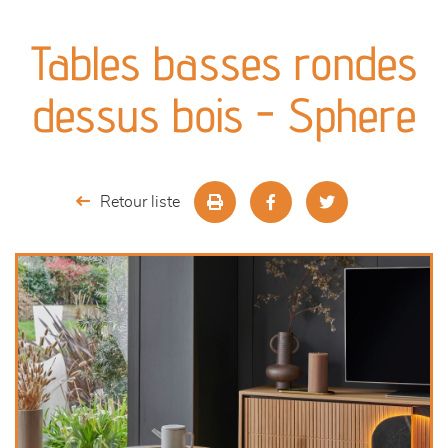
canapés et fauteuils
Tables basses rondes
séjours
dessus bois - Sphere
meubles de complément
chambres et dressing
Retour liste
literie
cuisine & sur-mesure
décoration